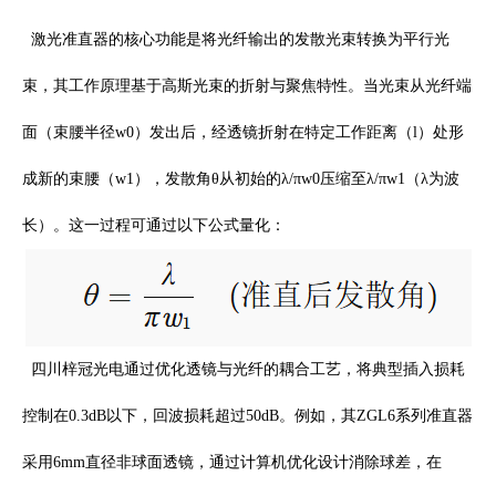
激光准直器的核心功能是将光纤输出的发散光束转换为平行光
束，其工作原理基于高斯光束的折射与聚焦特性。当光束从光纤端
面（束腰半径
w0
）发出后，经透镜折射在特定工作距离（
l
）处形
成新的束腰（
w1
），发散角θ从初始的λ
/
π
w0
压缩至λ
/
π
w1
（λ为波
长）。这一过程可通过以下公式量化：
四川梓冠光电通过优化透镜与光纤的耦合工艺，将典型插入损耗
控制在
0.3dB
以下，回波损耗超过
50dB
。例如，其
ZGL6
系列准直器
采用
6mm
直径非球面透镜，通过计算机优化设计消除球差，在