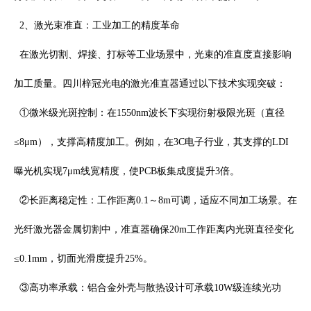
2
、激光束准直：工业加工的精度革命
在激光切割、焊接、打标等工业场景中，光束的准直度直接影响
加工质量。四川梓冠光电的激光准直器通过以下技术实现突破：
①微米级光斑控制：在
1550nm
波长下实现衍射极限光斑（直径
≤
8
μ
m
），支撑高精度加工。例如，在
3C
电子行业，其支撑的
LDI
曝光机实现
7
μ
m
线宽精度，使
PCB
板集成度提升
3
倍。
②长距离稳定性：工作距离
0.1
～
8m
可调，适应不同加工场景。在
光纤激光器金属切割中，准直器确保
20m
工作距离内光斑直径变化
≤
0.1mm
，切面光滑度提升
25%
。
③高功率承载：铝合金外壳与散热设计可承载
10W
级连续光功