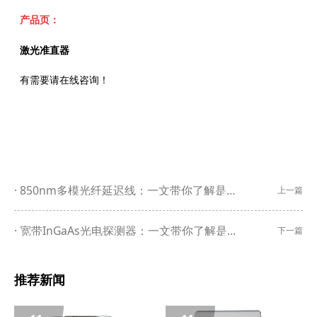
产品页：
激光准直器
有需要请在线咨询！
850nm多模光纤延迟线：一文带你了解是什么？详解梓冠产品在雷达信号处理、通信系统优化、医学影像诊断、航空与交通管理等领域的实际应用
上一篇
宽带InGaAs光电探测器：一文带你了解是什么？详解梓冠产品在光纤通信、激光雷达、光谱分析与测量、光学相干断层扫描、量子通信等领域的实际应用
下一篇
推荐新闻