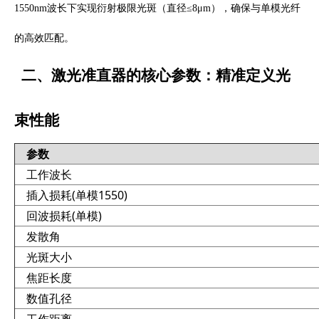
1550nm
波长下实现衍射极限光斑（直径≤
8
μ
m
），确保与单模光纤
的高效匹配。
二、激光准直器的核心参数：精准定义光
束性能
参数
工作波长
插入损耗(单模1550)
回波损耗(单模)
发散角
光斑大小
焦距长度
数值孔径