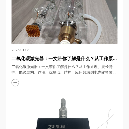
2026.01.08
二氧化碳激光器：一文带你了解是什么？从工作原
理、波长特性、能级结构、作用、优缺点、结构、应
二氧化碳激光器：一文带你了解是什么？从工作原理、波长特
用领域到电光转换效率的全解析
性、能级结构、作用、优缺点、结构、应用领域到电光转换效率
的全解析 二氧化碳激光器，在激光技术领域，凭借其独特的物
理特性与广泛的应用场景，成为工业加工、医疗美容、科研探索
等领域的“隐形冠军”。从精密的电子元件切割到皮肤疤痕修复，
从金属焊接到激光武器研发，二氧化碳激光器的身影无处不在。
四川梓冠光电将从基础原理到前沿应用，深度剖析这一“光...