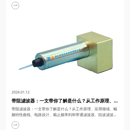
（Optical Fiber Delay Line,OFDL）作为光信号时序控制的核心
器件，在5G通信、量子计算、高精度雷达等前沿科技领域，通过
操控光在光纤中的传播路径，实现了对时间维度的精准切割。四
川梓冠光电将从基础原理到前沿应用，系统解析这一"光速操控
器"的技术密码。&nb...
2026.01.12
带阻滤波器：一文带你了解是什么？从工作原理、应
用领域、幅频特性曲线、电路设计、截止频率到和带
带阻滤波器：一文带你了解是什么？从工作原理、应用领域、幅
通滤波器、陷波滤波器的区别全解析
频特性曲线、电路设计、截止频率到和带通滤波器、陷波滤波器
的区别全解析 带阻滤波器（Bandstop Filter,BSF），在信号处理
领域，滤波器是不可或缺的核心组件，凭借其独特的频率选择