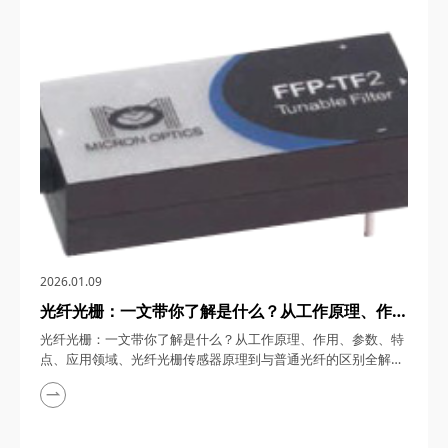
性，成为抑制特定频段干扰的“利器”。无论是通信系统中的谐波
抑制、音频工程中的噪声消除，还是电力系统中的谐波治理，带
阻滤波器都扮演着关键角色。四川...
2026.01.09
光纤光栅：一文带你了解是什么？从工作原理、作
用、参数、特点、应用领域、光纤光栅传感器原理到
光纤光栅：一文带你了解是什么？从工作原理、作用、参数、特
与普通光纤的区别全解析
点、应用领域、光纤光栅传感器原理到与普通光纤的区别全解析
光纤光栅，一种以光为媒介的微纳结构器件，在5G通信、智能电
网、航空航天等前沿领域，凭借其独特的波长选择性和抗电磁干
扰能力，成为全光网络、结构健康监测等系统的核心元件。四川
梓冠光电将从基础原理到前沿应用，全面解析光纤光栅的技术奥