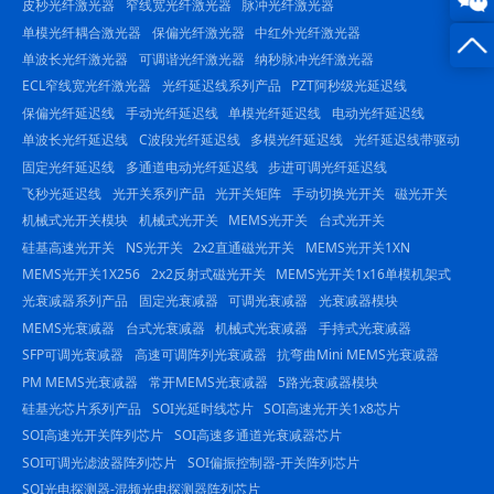
皮秒光纤激光器
窄线宽光纤激光器
脉冲光纤激光器
单模光纤耦合激光器
保偏光纤激光器
中红外光纤激光器
询
-
单波长光纤激光器
可调谐光纤激光器
纳秒脉冲光纤激光器
23844
ECL窄线宽光纤激光器
光纤延迟线系列产品
PZT阿秒级光延迟线
保偏光纤延迟线
手动光纤延迟线
单模光纤延迟线
电动光纤延迟线
单波长光纤延迟线
C波段光纤延迟线
多模光纤延迟线
光纤延迟线带驱动
固定光纤延迟线
多通道电动光纤延迟线
步进可调光纤延迟线
飞秒光延迟线
光开关系列产品
光开关矩阵
手动切换光开关
磁光开关
机械式光开关模块
机械式光开关
MEMS光开关
台式光开关
硅基高速光开关
NS光开关
2x2直通磁光开关
MEMS光开关1XN
MEMS光开关1X256
2x2反射式磁光开关
MEMS光开关1x16单模机架式
光衰减器系列产品
固定光衰减器
可调光衰减器
光衰减器模块
MEMS光衰减器
台式光衰减器
机械式光衰减器
手持式光衰减器
SFP可调光衰减器
高速可调阵列光衰减器
抗弯曲Mini MEMS光衰减器
PM MEMS光衰减器
常开MEMS光衰减器
5路光衰减器模块
硅基光芯片系列产品
SOI光延时线芯片
SOI高速光开关1x8芯片
SOI高速光开关阵列芯片
SOI高速多通道光衰减器芯片
SOI可调光滤波器阵列芯片
SOI偏振控制器-开关阵列芯片
SOI光电探测器-混频光电探测器阵列芯片