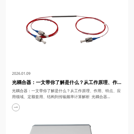
秘。 一、光...
2026.01.09
光耦合器：一文带你了解是什么？从工作原理、作
用、特点、应用领域、定额套用、结构到传输频率计
光耦合器：一文带你了解是什么？从工作原理、作用、特点、应
算解析
用领域、定额套用、结构到传输频率计算解析 光耦合器
（Optical Coupler）作为一种以光为媒介的电-光-电转换器件，
在电子设备高度集成化的今天，凭借其卓越的电气隔离能力和抗
干扰特性，成为工业控制、通信设备、医疗电子等领域的核心元
件。四川梓冠光电将从基础原理到前沿应用，全面解析光耦合器
的技术奥秘。 一、光耦合器是...