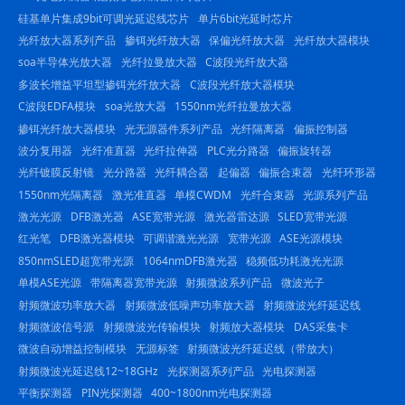
硅基单片集成9bit可调光延迟线芯片
单片6bit光延时芯片
光纤放大器系列产品
掺铒光纤放大器
保偏光纤放大器
光纤放大器模块
soa半导体光放大器
光纤拉曼放大器
C波段光纤放大器
多波长增益平坦型掺铒光纤放大器
C波段光纤放大器模块
C波段EDFA模块
soa光放大器
1550nm光纤拉曼放大器
掺铒光纤放大器模块
光无源器件系列产品
光纤隔离器
偏振控制器
波分复用器
光纤准直器
光纤拉伸器
PLC光分路器
偏振旋转器
光纤镀膜反射镜
光分路器
光纤耦合器
起偏器
偏振合束器
光纤环形器
1550nm光隔离器
激光准直器
单模CWDM
光纤合束器
光源系列产品
激光光源
DFB激光器
ASE宽带光源
激光器雷达源
SLED宽带光源
红光笔
DFB激光器模块
可调谐激光光源
宽带光源
ASE光源模块
850nmSLED超宽带光源
1064nmDFB激光器
稳频低功耗激光光源
单模ASE光源
带隔离器宽带光源
射频微波系列产品
微波光子
射频微波功率放大器
射频微波低噪声功率放大器
射频微波光纤延迟线
射频微波信号源
射频微波光传输模块
射频放大器模块
DAS采集卡
微波自动增益控制模块
无源标签
射频微波光纤延迟线（带放大）
射频微波光延迟线12~18GHz
光探测器系列产品
光电探测器
平衡探测器
PIN光探测器
400~1800nm光电探测器