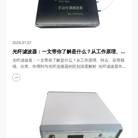
2026.01.07
光纤滤波器：一文带你了解是什么？从工作原理、特
点、应用领域、分类、作用到与光纤连接器的区别深
光纤滤波器：一文带你了解是什么？从工作原理、特点、应用领
度解析
域、分类、作用到与光纤连接器的区别深度解析 光纤滤波器作
为光网络中的核心器件，在5G基站密集部署、数据中心流量爆炸
式增长的今天，如同一位精准的“波长精算师”，在1290-1570nm
的波长范围内，以亚纳米级的精度筛选光信号，支撑起全球90%
以上的互联网流量传输。四川梓冠光电将从原理、分类到应用，
全面解析这一光通信领域的“隐形冠军”...