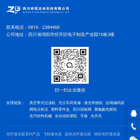
联系电话：
0816 - 2384466
公司地址：
四川省绵阳市经开区电子制造产业园16栋3楼
扫一扫企业微信
友情链接：
真空带式过滤机
无尘车间装修
激光焊接机
拉绳编码器
网络分析仪
塑料零件盒
四川招标网
聚氨酯包胶轮
含汽饮料机械
全自动吹塑机
手板
光开关
QQ在
光纤激光器系列产品
飞秒激光器
超快光纤激光器
纳秒光纤激光器
线咨
0816