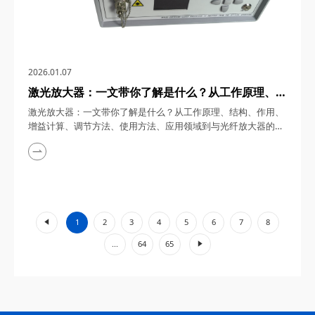
2026.01.07
激光放大器：一文带你了解是什么？从工作原理、结
构、作用、增益计算、调节方法、使用方法、应用领
激光放大器：一文带你了解是什么？从工作原理、结构、作用、
域到与光纤放大器的区别全解析
增益计算、调节方法、使用方法、应用领域到与光纤放大器的区
别全解析 激光放大器作为提升激光能量与功率的核心器件，在
激光技术飞速发展的今天，正以惊人的性能推动着工业制造、通
信、科研与医疗等领域的革新。从可控核聚变到超远测距，从量
子信息学到阿秒科学，激光放大器凭借其独特的优势，成为现代
科技不可或缺的“能量引擎”。四川梓冠光电将从定义、原...
«
1
2
3
4
5
6
7
8
»
...
64
65