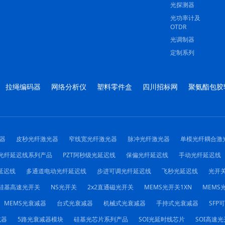
光探测器
光功率计及
OTDR
光调制器
定制系列
拉绳编码器
网络分析仪
塑料零件盒
四川招标网
聚氨酯包胶
器
皮秒光纤激光器
窄线宽光纤激光器
脉冲光纤激光器
单模光纤耦合激
光纤延迟线系列产品
PZT阿秒级光延迟线
保偏光纤延迟线
手动光纤延迟线
延迟线
多通道电动光纤延迟线
步进可调光纤延迟线
飞秒光延迟线
光开
硅基高速光开关
NS光开关
2x2直通磁光开关
MEMS光开关1XN
MEMS光
MEMS光衰减器
台式光衰减器
机械式光衰减器
手持式光衰减器
SFP
减器
5路光衰减器模块
硅基光芯片系列产品
SOI光延时线芯片
SOI高速光