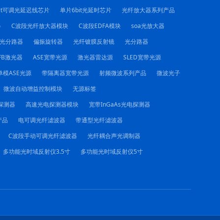
it可调光延迟线芯片
单片6bit光延时芯片
光纤放大器系列产品
器
C波段光纤放大器模块
C波段EDFA模块
soa光放大器
C光分路器
偏振旋转器
光纤镀膜反射镜
光分路器
FB激光器
ASE宽带光源
激光器雷达源
SLED宽带光源
单模ASE光源
带隔离器宽带光源
射频微波系列产品
微波光子
微波自动增益控制模块
无源标签
电探测器
高速光电探测器模块
宽带InGaAs光电探测器
产品
电可调光纤滤波器
带通型光纤滤波器
C波段手动可调光纤滤波器
光纤耦合声光调制器
多功能光时域反射仪3.5寸
多功能光时域反射仪5寸