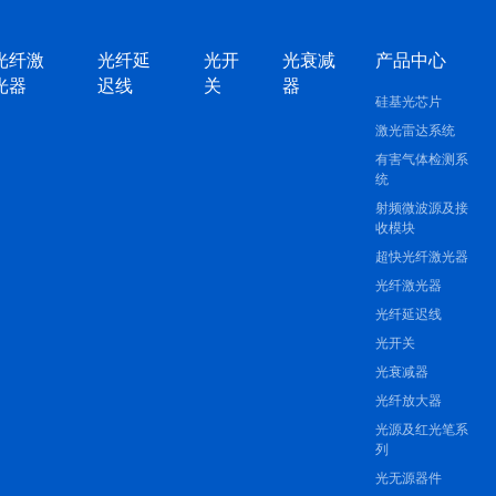
光纤激
光纤延
光开
光衰减
产品中心
光器
迟线
关
器
硅基光芯片
激光雷达系统
有害气体检测系
统
射频微波源及接
收模块
超快光纤激光器
光纤激光器
光纤延迟线
光开关
光衰减器
光纤放大器
光源及红光笔系
列
光无源器件