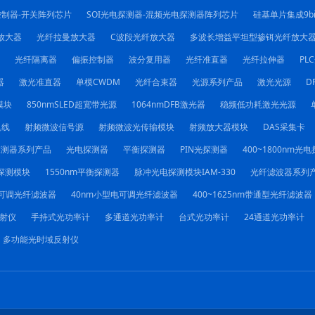
控制器-开关阵列芯片
SOI光电探测器-混频光电探测器阵列芯片
硅基单片集成9b
放大器
光纤拉曼放大器
C波段光纤放大器
多波长增益平坦型掺铒光纤放大
光纤隔离器
偏振控制器
波分复用器
光纤准直器
光纤拉伸器
PL
器
激光准直器
单模CWDM
光纤合束器
光源系列产品
激光光源
D
模块
850nmSLED超宽带光源
1064nmDFB激光器
稳频低功耗激光光源
迟线
射频微波信号源
射频微波光传输模块
射频放大器模块
DAS采集卡
探测器系列产品
光电探测器
平衡探测器
PIN光探测器
400~1800nm光
探测模块
1550nm平衡探测器
脉冲光电探测模块IAM-330
光纤滤波器系列
电可调光纤滤波器
40nm小型电可调光纤滤波器
400~1625nm带通型光纤滤波器
射仪
手持式光功率计
多通道光功率计
台式光功率计
24通道光功率计
多功能光时域反射仪