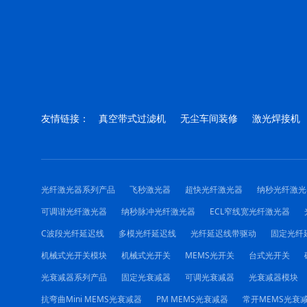
友情链接：
真空带式过滤机
无尘车间装修
激光焊接机
光纤激光器系列产品
飞秒激光器
超快光纤激光器
纳秒光纤激光
可调谐光纤激光器
纳秒脉冲光纤激光器
ECL窄线宽光纤激光器
C波段光纤延迟线
多模光纤延迟线
光纤延迟线带驱动
固定光纤
机械式光开关模块
机械式光开关
MEMS光开关
台式光开关
光衰减器系列产品
固定光衰减器
可调光衰减器
光衰减器模块
抗弯曲Mini MEMS光衰减器
PM MEMS光衰减器
常开MEMS光衰