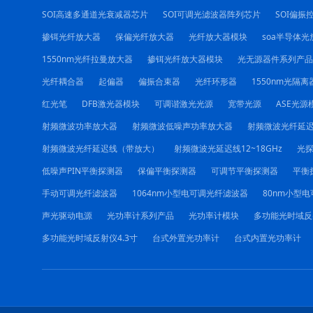
SOI高速多通道光衰减器芯片
SOI可调光滤波器阵列芯片
SOI偏振
掺铒光纤放大器
保偏光纤放大器
光纤放大器模块
soa半导体光
1550nm光纤拉曼放大器
掺铒光纤放大器模块
光无源器件系列产品
光纤耦合器
起偏器
偏振合束器
光纤环形器
1550nm光隔离
红光笔
DFB激光器模块
可调谐激光光源
宽带光源
ASE光源
射频微波功率放大器
射频微波低噪声功率放大器
射频微波光纤延
射频微波光纤延迟线（带放大）
射频微波光延迟线12~18GHz
光
低噪声PIN平衡探测器
保偏平衡探测器
可调节平衡探测器
平衡
手动可调光纤滤波器
1064nm小型电可调光纤滤波器
80nm小型
声光驱动电源
光功率计系列产品
光功率计模块
多功能光时域反
多功能光时域反射仪4.3寸
台式外置光功率计
台式内置光功率计