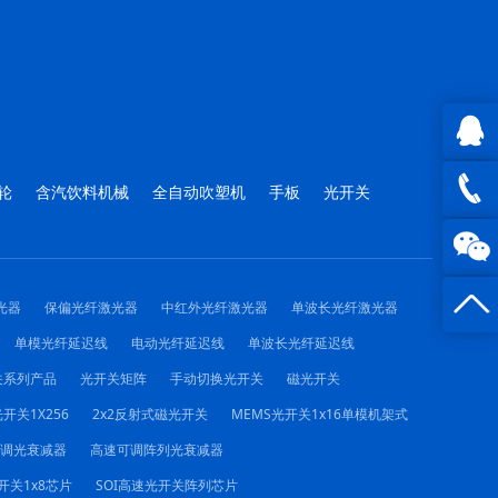
QQ在
轮
含汽饮料机械
全自动吹塑机
手板
光开关
线咨询
0816 -
23844
光器
保偏光纤激光器
中红外光纤激光器
单波长光纤激光器
单模光纤延迟线
电动光纤延迟线
单波长光纤延迟线
关系列产品
光开关矩阵
手动切换光开关
磁光开关
开关1X256
2x2反射式磁光开关
MEMS光开关1x16单模机架式
可调光衰减器
高速可调阵列光衰减器
开关1x8芯片
SOI高速光开关阵列芯片