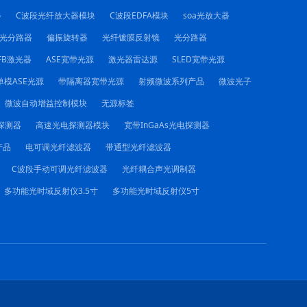
器
C波段光纤放大器模块
C波段EDFA模块
soa光放大器
C光分路器
偏振旋转器
光纤镀膜反射镜
光分路器
FB激光器
ASE宽带光源
激光器雷达源
SLED宽带光源
单模ASE光源
带隔离器宽带光源
射频微波系列产品
微波光子
微波自动增益控制模块
无源标签
电探测器
高速光电探测器模块
宽带InGaAs光电探测器
产品
电可调光纤滤波器
带通型光纤滤波器
C波段手动可调光纤滤波器
光纤耦合声光调制器
多功能光时域反射仪3.5寸
多功能光时域反射仪5寸