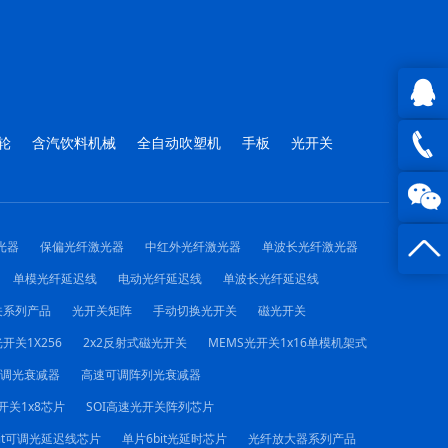
QQ在
轮
含汽饮料机械
全自动吹塑机
手板
光开关
线咨询
0816 -
23844
光器
保偏光纤激光器
中红外光纤激光器
单波长光纤激光器
单模光纤延迟线
电动光纤延迟线
单波长光纤延迟线
关系列产品
光开关矩阵
手动切换光开关
磁光开关
开关1X256
2x2反射式磁光开关
MEMS光开关1x16单模机架式
可调光衰减器
高速可调阵列光衰减器
开关1x8芯片
SOI高速光开关阵列芯片
it可调光延迟线芯片
单片6bit光延时芯片
光纤放大器系列产品