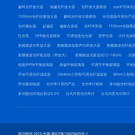
掺铒光纤放大器
保偏光纤放大器
光纤放大器模块
soa半导体光
1550nm光纤拉曼放大器
掺铒光纤放大器模块
光无源器件系列产品
光纤耦合器
起偏器
偏振合束器
光纤环形器
1550nm光隔离
红光笔
DFB激光器模块
可调谐激光光源
宽带光源
ASE光源
射频微波功率放大器
射频微波低噪声功率放大器
射频微波光纤延
射频微波光纤延迟线（带放大）
射频微波光延迟线12~18GHz
光
低噪声PIN平衡探测器
保偏平衡探测器
可调节平衡探测器
平衡
手动可调光纤滤波器
1064nm小型电可调光纤滤波器
80nm小型
声光驱动电源
光功率计系列产品
光功率计模块
多功能光时域反
多功能光时域反射仪4.3寸
台式外置光功率计
台式内置光功率计
四川梓冠 2015-长期 蜀ICP备15029435号-1