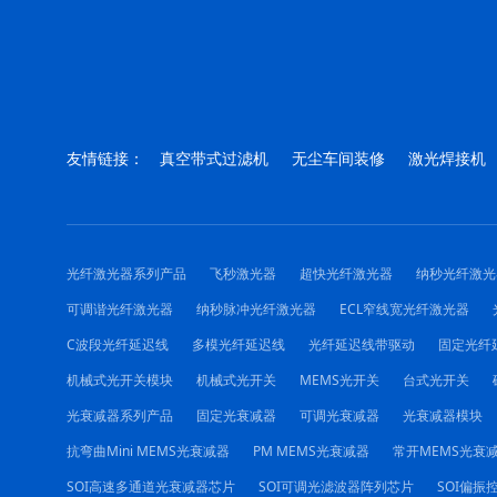
友情链接：
真空带式过滤机
无尘车间装修
激光焊接机
光纤激光器系列产品
飞秒激光器
超快光纤激光器
纳秒光纤激光
可调谐光纤激光器
纳秒脉冲光纤激光器
ECL窄线宽光纤激光器
C波段光纤延迟线
多模光纤延迟线
光纤延迟线带驱动
固定光纤
机械式光开关模块
机械式光开关
MEMS光开关
台式光开关
光衰减器系列产品
固定光衰减器
可调光衰减器
光衰减器模块
抗弯曲Mini MEMS光衰减器
PM MEMS光衰减器
常开MEMS光衰
SOI高速多通道光衰减器芯片
SOI可调光滤波器阵列芯片
SOI偏振