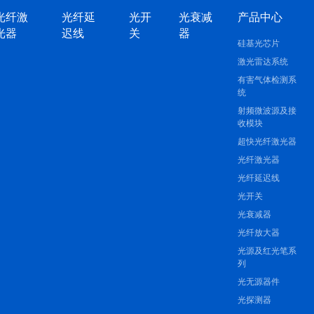
光纤激
光纤延
光开
光衰减
产品中心
光器
迟线
关
器
硅基光芯片
激光雷达系统
有害气体检测系
统
射频微波源及接
收模块
超快光纤激光器
光纤激光器
光纤延迟线
光开关
光衰减器
光纤放大器
光源及红光笔系
列
光无源器件
光探测器