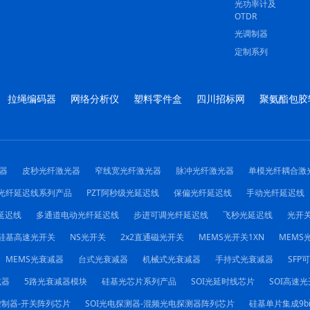
光功率计及
OTDR
光调制器
定制系列
拉绳编码器
网络分析仪
塑料零件盒
四川招标网
聚氨酯包胶
器
皮秒光纤激光器
窄线宽光纤激光器
脉冲光纤激光器
单模光纤耦合激
光纤延迟线系列产品
PZT阿秒级光延迟线
保偏光纤延迟线
手动光纤延迟线
延迟线
多通道电动光纤延迟线
步进可调光纤延迟线
飞秒光延迟线
光开
硅基高速光开关
NS光开关
2x2直通磁光开关
MEMS光开关1XN
MEMS光
MEMS光衰减器
台式光衰减器
机械式光衰减器
手持式光衰减器
SFP
减器
5路光衰减器模块
硅基光芯片系列产品
SOI光延时线芯片
SOI高速光
控制器-开关阵列芯片
SOI光电探测器-混频光电探测器阵列芯片
硅基单片集成9b