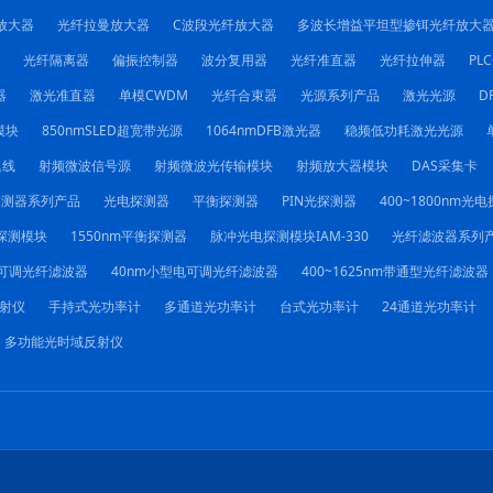
放大器
光纤拉曼放大器
C波段光纤放大器
多波长增益平坦型掺铒光纤放大
光纤隔离器
偏振控制器
波分复用器
光纤准直器
光纤拉伸器
PL
器
激光准直器
单模CWDM
光纤合束器
光源系列产品
激光光源
D
模块
850nmSLED超宽带光源
1064nmDFB激光器
稳频低功耗激光光源
迟线
射频微波信号源
射频微波光传输模块
射频放大器模块
DAS采集卡
探测器系列产品
光电探测器
平衡探测器
PIN光探测器
400~1800nm光
探测模块
1550nm平衡探测器
脉冲光电探测模块IAM-330
光纤滤波器系列
电可调光纤滤波器
40nm小型电可调光纤滤波器
400~1625nm带通型光纤滤波器
射仪
手持式光功率计
多通道光功率计
台式光功率计
24通道光功率计
多功能光时域反射仪