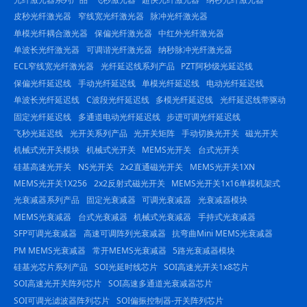
皮秒光纤激光器
窄线宽光纤激光器
脉冲光纤激光器
单模光纤耦合激光器
保偏光纤激光器
中红外光纤激光器
单波长光纤激光器
可调谐光纤激光器
纳秒脉冲光纤激光器
ECL窄线宽光纤激光器
光纤延迟线系列产品
PZT阿秒级光延迟线
保偏光纤延迟线
手动光纤延迟线
单模光纤延迟线
电动光纤延迟线
单波长光纤延迟线
C波段光纤延迟线
多模光纤延迟线
光纤延迟线带驱动
固定光纤延迟线
多通道电动光纤延迟线
步进可调光纤延迟线
飞秒光延迟线
光开关系列产品
光开关矩阵
手动切换光开关
磁光开关
机械式光开关模块
机械式光开关
MEMS光开关
台式光开关
硅基高速光开关
NS光开关
2x2直通磁光开关
MEMS光开关1XN
MEMS光开关1X256
2x2反射式磁光开关
MEMS光开关1x16单模机架式
光衰减器系列产品
固定光衰减器
可调光衰减器
光衰减器模块
MEMS光衰减器
台式光衰减器
机械式光衰减器
手持式光衰减器
SFP可调光衰减器
高速可调阵列光衰减器
抗弯曲Mini MEMS光衰减器
PM MEMS光衰减器
常开MEMS光衰减器
5路光衰减器模块
硅基光芯片系列产品
SOI光延时线芯片
SOI高速光开关1x8芯片
SOI高速光开关阵列芯片
SOI高速多通道光衰减器芯片
SOI可调光滤波器阵列芯片
SOI偏振控制器-开关阵列芯片