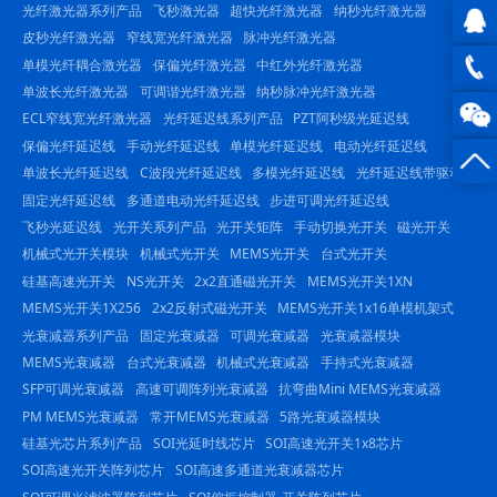
光纤激光器系列产品
飞秒激光器
超快光纤激光器
纳秒光纤激光器
皮秒光纤激光器
窄线宽光纤激光器
脉冲光纤激光器
QQ在
单模光纤耦合激光器
保偏光纤激光器
中红外光纤激光器
单波长光纤激光器
可调谐光纤激光器
纳秒脉冲光纤激光器
线咨
0816
ECL窄线宽光纤激光器
光纤延迟线系列产品
PZT阿秒级光延迟线
保偏光纤延迟线
手动光纤延迟线
单模光纤延迟线
电动光纤延迟线
询
-
单波长光纤延迟线
C波段光纤延迟线
多模光纤延迟线
光纤延迟线带驱动
23844
固定光纤延迟线
多通道电动光纤延迟线
步进可调光纤延迟线
飞秒光延迟线
光开关系列产品
光开关矩阵
手动切换光开关
磁光开关
机械式光开关模块
机械式光开关
MEMS光开关
台式光开关
硅基高速光开关
NS光开关
2x2直通磁光开关
MEMS光开关1XN
MEMS光开关1X256
2x2反射式磁光开关
MEMS光开关1x16单模机架式
光衰减器系列产品
固定光衰减器
可调光衰减器
光衰减器模块
MEMS光衰减器
台式光衰减器
机械式光衰减器
手持式光衰减器
SFP可调光衰减器
高速可调阵列光衰减器
抗弯曲Mini MEMS光衰减器
PM MEMS光衰减器
常开MEMS光衰减器
5路光衰减器模块
硅基光芯片系列产品
SOI光延时线芯片
SOI高速光开关1x8芯片
SOI高速光开关阵列芯片
SOI高速多通道光衰减器芯片