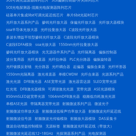
SOI可调光滤波器阵列芯片
SOI偏振控制器-开关阵列芯片
SOI光电探测器-混频光电探测器阵列芯片
硅基单片集成9bit可调光延迟线芯片
单片6bit光延时芯片
光纤放大器系列产品
掺铒光纤放大器
保偏光纤放大器
光纤放大器模块
soa半导体光放大器
光纤拉曼放大器
C波段光纤放大器
多波长增益平坦型掺铒光纤放大器
C波段光纤放大器模块
C波段EDFA模块
soa光放大器
1550nm光纤拉曼放大器
掺铒光纤放大器模块
光无源器件系列产品
光纤隔离器
偏振控制器
波分复用器
光纤准直器
光纤拉伸器
PLC光分路器
偏振旋转器
光纤镀膜反射镜
光分路器
光纤耦合器
起偏器
偏振合束器
光纤环形器
1550nm光隔离器
激光准直器
单模CWDM
光纤合束器
光源系列产品
激光光源
DFB激光器
ASE宽带光源
激光器雷达源
SLED宽带光源
红光笔
DFB激光器模块
可调谐激光光源
宽带光源
ASE光源模块
850nmSLED超宽带光源
1064nmDFB激光器
稳频低功耗激光光源
单模ASE光源
带隔离器宽带光源
射频微波系列产品
微波光子
射频微波功率放大器
射频微波低噪声功率放大器
射频微波光纤延迟线
射频微波信号源
射频微波光传输模块
射频放大器模块
DAS采集卡
微波自动增益控制模块
无源标签
射频微波光纤延迟线（带放大）
射频微波光延迟线12~18GHz
光探测器系列产品
光电探测器