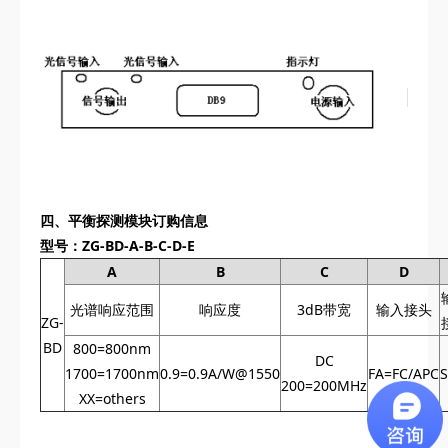
四、
平衡探测模块
订购信息
型号：ZG-BD-A-B-C-D-E
A
B
C
D
光谱响应范围
响应度
3dB带宽
输入接头
ZG-
BD
800=800nm
DC
1700=1700nm
0.9=0.9A/W@1550
FA=FC/APC
200=200MHz
XX=others