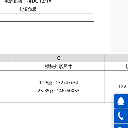
电源正极，接DC 12/1A
电源负极
C
模块外形尺寸
1-25路=132x47x34
12V 
25-35路=146x50X53
QQ在