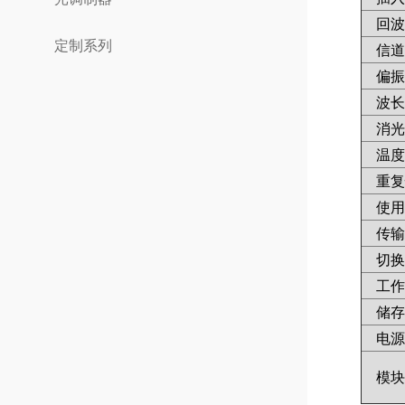
回波
定制系列
信道
偏振
波长
消光
温度
重复
使用
传输
切换
工作
储存
电源
模块