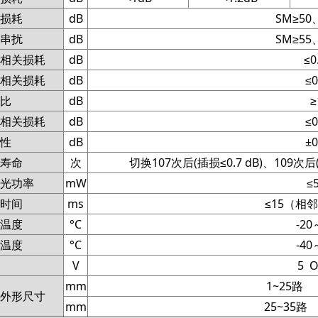
损耗
dB
SM≥50
串扰
dB
SM≥55
相关损耗
dB
≤0
相关损耗
dB
≤0
比
dB
≥
相关损耗
dB
≤0
性
dB
±0
寿命
次
切换107
次后(插损≤0.7 dB)、109次后(
光功率
mW
≤
时间
ms
≤15（相
温度
°C
-20
温度
°C
-40
V
5 O
mm
1~25路 1
外形尺寸
mm
25~35路 