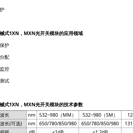
护
械式1XN，MXN光开关模块的应用领域
保护
分配
监控
测试
械式1XN，MXN光开关模块的技术参数
波长
nm
532~980（MM）
532~980（SM）
1
长(可选)
nm
650/780/850/980
650/780/850/980
131
损耗
dB
<1dB
<1.2dB