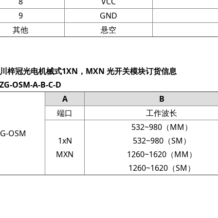
8
VCC
9
GND
其他
悬空
川梓冠光电
机械式1XN，MXN 光开关模块订货信息
G-OSM-A-B-C-D
A
B
端口
工作波长
532~980（MM）
ZG-OSM
1xN
532~980（SM）
MXN
1260~1620（MM）
1260~1620（SM）