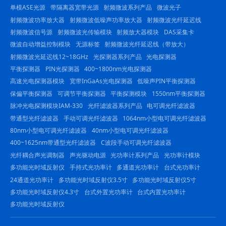
单模ASE光源
带隔离器宽带光源
射频微波系列产品
微波光子
射频微波功率放大器
射频微波低噪声功率放大器
射频微波光纤延迟线
射频微波信号源
射频微波光传输模块
射频放大器模块
DAS采集卡
微波自动增益控制模块
无源标签
射频微波光纤延迟线（带放大）
射频微波光延迟线12~18GHz
光探测器系列产品
光电探测器
平衡探测器
PIN光探测器
400~1800nm光电探测器
高速光电探测器模块
宽带InGaAs光电探测器
低噪声PIN平衡探测器
保偏平衡探测器
可调节平衡探测器
平衡探测模块
1550nm平衡探测器
脉冲光电探测模块IAM-330
光纤滤波器系列产品
电可调光纤滤波器
带通型光纤滤波器
手动可调光纤滤波器
1064nm小型电可调光纤滤波器
80nm小型电可调光纤滤波器
40nm小型电可调光纤滤波器
400~1625nm带通型光纤滤波器
C波段手动可调光纤滤波器
光纤耦合声光调制器
声光驱动电源
光功率计系列产品
光功率计模块
多功能光时域反射仪
手持式光功率计
多通道光功率计
台式光功率计
24通道光功率计
多功能光时域反射仪3.5寸
多功能光时域反射仪5寸
多功能光时域反射仪4.3寸
台式外置光功率计
台式内置光功率计
多功能光时域反射仪