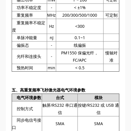
可定制
功率不稳定度
-
< ±1%
重复频率
MHz
200/300/500/1000
可定制
重复频率不稳定
Hz
<300
度
单脉冲能量
nJ
0.1~1
偏振态
-
线偏振
PM1550 保偏光纤，
慢轴对
光纤和连接头
-
FC/APC
准
预热时间
min
< 0.5
五、高重复频率飞秒激光器电气环境参数
电气环境参数
台式
模块
触屏/RS232 串口通
按键/RS232 或 USB 通
控制方式
信
信
同步电信号接
SMA
SMA
口