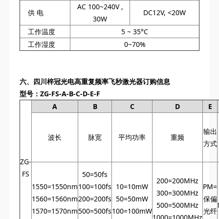
AC 100~240V ,
供 电
DC12V, <20W
30W
工作温度
5 ~ 35°C
工作湿度
0~70%
六、
四川梓冠光电
高重复频率飞秒激光器订购信息
型号：ZG-FS-A-B-C-D-E-F
A
B
C
D
E
输出
波长
脉宽
平均功率
重频
方式
ZG-
FS
50=50fs
200=200MHz
1550=1550nm
100=100fs
10=10mW
PM=
300=300MHz
1560=1560nm
200=200fs
50=50mW
保偏
500=500MHz
1570=1570nm
500=500fs
100=100mW
光纤
1000=1000MHz