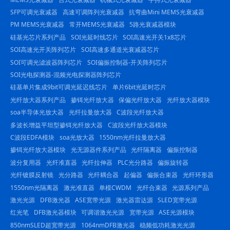
SFP可调光衰减器
高速可调阵列光衰减器
抗弯曲Mini MEMS光衰减器
PM MEMS光衰减器
常开MEMS光衰减器
5路光衰减器模块
硅基光芯片系列产品
SOI光延时线芯片
SOI高速光开关1x8芯片
SOI高速光开关阵列芯片
SOI高速多通道光衰减器芯片
SOI可调光滤波器阵列芯片
SOI偏振控制器-开关阵列芯片
SOI光电探测器-混频光电探测器阵列芯片
硅基单片集成9bit可调光延迟线芯片
单片6bit光延时芯片
光纤放大器系列产品
掺铒光纤放大器
保偏光纤放大器
光纤放大器模块
soa半导体光放大器
光纤拉曼放大器
C波段光纤放大器
多波长增益平坦型掺铒光纤放大器
C波段光纤放大器模块
C波段EDFA模块
soa光放大器
1550nm光纤拉曼放大器
掺铒光纤放大器模块
光无源器件系列产品
光纤隔离器
偏振控制器
波分复用器
光纤准直器
光纤拉伸器
PLC光分路器
偏振旋转器
光纤镀膜反射镜
光分路器
光纤耦合器
起偏器
偏振合束器
光纤环形器
1550nm光隔离器
激光准直器
单模CWDM
光纤合束器
光源系列产品
激光光源
DFB激光器
ASE宽带光源
激光器雷达源
SLED宽带光源
红光笔
DFB激光器模块
可调谐激光光源
宽带光源
ASE光源模块
850nmSLED超宽带光源
1064nmDFB激光器
稳频低功耗激光光源