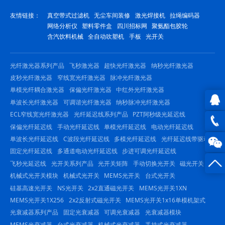
友情链接：
真空带式过滤机
无尘车间装修
激光焊接机
拉绳编码器
网络分析仪
塑料零件盒
四川招标网
聚氨酯包胶轮
含汽饮料机械
全自动吹塑机
手板
光开关
光纤激光器系列产品
飞秒激光器
超快光纤激光器
纳秒光纤激光器
皮秒光纤激光器
窄线宽光纤激光器
脉冲光纤激光器
单模光纤耦合激光器
保偏光纤激光器
中红外光纤激光器
单波长光纤激光器
可调谐光纤激光器
纳秒脉冲光纤激光器
ECL窄线宽光纤激光器
光纤延迟线系列产品
PZT阿秒级光延迟线
QQ在
保偏光纤延迟线
手动光纤延迟线
单模光纤延迟线
电动光纤延迟线
单波长光纤延迟线
C波段光纤延迟线
多模光纤延迟线
光纤延迟线带驱动
线咨
0816
固定光纤延迟线
多通道电动光纤延迟线
步进可调光纤延迟线
询
-
飞秒光延迟线
光开关系列产品
光开关矩阵
手动切换光开关
磁光开关
机械式光开关模块
机械式光开关
MEMS光开关
台式光开关
23844
硅基高速光开关
NS光开关
2x2直通磁光开关
MEMS光开关1XN
MEMS光开关1X256
2x2反射式磁光开关
MEMS光开关1x16单模机架式
光衰减器系列产品
固定光衰减器
可调光衰减器
光衰减器模块
MEMS光衰减器
台式光衰减器
机械式光衰减器
手持式光衰减器