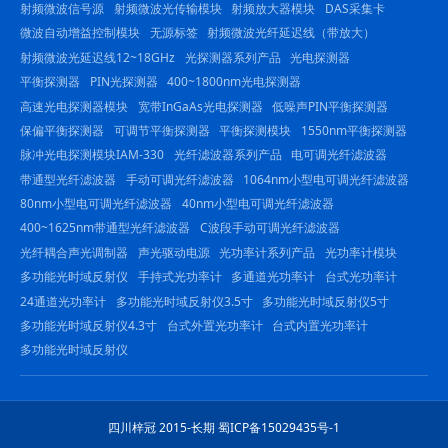
射频微波信号源
射频微波光传输模块
射频放大器模块
DAS采集卡
微波自动增益控制模块
无源标签
射频微波光纤延迟线（带放大）
射频微波光延迟线12~18GHz
光探测器系列产品
光电探测器
平衡探测器
PIN光探测器
400~1800nm光电探测器
高速光电探测器模块
宽带InGaAs光电探测器
低噪声PIN平衡探测器
保偏平衡探测器
可调节平衡探测器
平衡探测模块
1550nm平衡探测器
脉冲光电探测模块IAM-330
光纤滤波器系列产品
电可调光纤滤波器
带通型光纤滤波器
手动可调光纤滤波器
1064nm小型电可调光纤滤波器
80nm小型电可调光纤滤波器
40nm小型电可调光纤滤波器
400~1625nm带通型光纤滤波器
C波段手动可调光纤滤波器
光纤耦合声光调制器
声光驱动电源
光功率计系列产品
光功率计模块
多功能光时域反射仪
手持式光功率计
多通道光功率计
台式光功率计
24通道光功率计
多功能光时域反射仪3.5寸
多功能光时域反射仪5寸
多功能光时域反射仪4.3寸
台式外置光功率计
台式内置光功率计
多功能光时域反射仪
四川梓冠 2015-长期 蜀ICP备15029435号-1