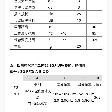
基波天线增益
dBi
3
谐波天线增益
dBi
3
插入损耗
dB
25
天线回波损耗
dB
10
应用距离
m
40
工作温度范围
℃
-40
85
保存温度范围
℃
-55
105
重量
g
20
五、
四川梓冠光电
2.9转5.8G无源标签的订购信息
型号：ZG-RFID-A-B-C-D
A
B
C
D
类别
基波频率
谐波频率
增益
ZG-
HMA=谐波微带天
RFID
2.85=2.85GHz
5.7=5.7GHz
线
3dBi‌
2.9=2.9GHz
5.8=5.8GHz
PT=无源标签