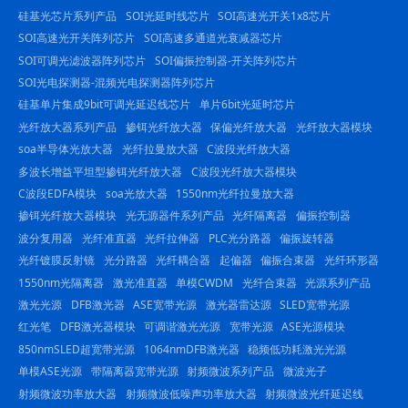
硅基光芯片系列产品
SOI光延时线芯片
SOI高速光开关1x8芯片
SOI高速光开关阵列芯片
SOI高速多通道光衰减器芯片
SOI可调光滤波器阵列芯片
SOI偏振控制器-开关阵列芯片
SOI光电探测器-混频光电探测器阵列芯片
硅基单片集成9bit可调光延迟线芯片
单片6bit光延时芯片
光纤放大器系列产品
掺铒光纤放大器
保偏光纤放大器
光纤放大器模块
soa半导体光放大器
光纤拉曼放大器
C波段光纤放大器
多波长增益平坦型掺铒光纤放大器
C波段光纤放大器模块
C波段EDFA模块
soa光放大器
1550nm光纤拉曼放大器
掺铒光纤放大器模块
光无源器件系列产品
光纤隔离器
偏振控制器
波分复用器
光纤准直器
光纤拉伸器
PLC光分路器
偏振旋转器
光纤镀膜反射镜
光分路器
光纤耦合器
起偏器
偏振合束器
光纤环形器
1550nm光隔离器
激光准直器
单模CWDM
光纤合束器
光源系列产品
激光光源
DFB激光器
ASE宽带光源
激光器雷达源
SLED宽带光源
红光笔
DFB激光器模块
可调谐激光光源
宽带光源
ASE光源模块
850nmSLED超宽带光源
1064nmDFB激光器
稳频低功耗激光光源
单模ASE光源
带隔离器宽带光源
射频微波系列产品
微波光子
射频微波功率放大器
射频微波低噪声功率放大器
射频微波光纤延迟线