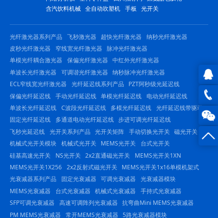
含汽饮料机械
全自动吹塑机
手板
光开关
光纤激光器系列产品
飞秒激光器
超快光纤激光器
纳秒光纤激光器
皮秒光纤激光器
窄线宽光纤激光器
脉冲光纤激光器
单模光纤耦合激光器
保偏光纤激光器
中红外光纤激光器
单波长光纤激光器
可调谐光纤激光器
纳秒脉冲光纤激光器
ECL窄线宽光纤激光器
光纤延迟线系列产品
PZT阿秒级光延迟线
QQ在
保偏光纤延迟线
手动光纤延迟线
单模光纤延迟线
电动光纤延迟线
单波长光纤延迟线
C波段光纤延迟线
多模光纤延迟线
光纤延迟线带驱动
线咨
0816
固定光纤延迟线
多通道电动光纤延迟线
步进可调光纤延迟线
飞秒光延迟线
光开关系列产品
光开关矩阵
手动切换光开关
磁光开关
询
-
机械式光开关模块
机械式光开关
MEMS光开关
台式光开关
23844
硅基高速光开关
NS光开关
2x2直通磁光开关
MEMS光开关1XN
MEMS光开关1X256
2x2反射式磁光开关
MEMS光开关1x16单模机架式
光衰减器系列产品
固定光衰减器
可调光衰减器
光衰减器模块
MEMS光衰减器
台式光衰减器
机械式光衰减器
手持式光衰减器
SFP可调光衰减器
高速可调阵列光衰减器
抗弯曲Mini MEMS光衰减器
PM MEMS光衰减器
常开MEMS光衰减器
5路光衰减器模块