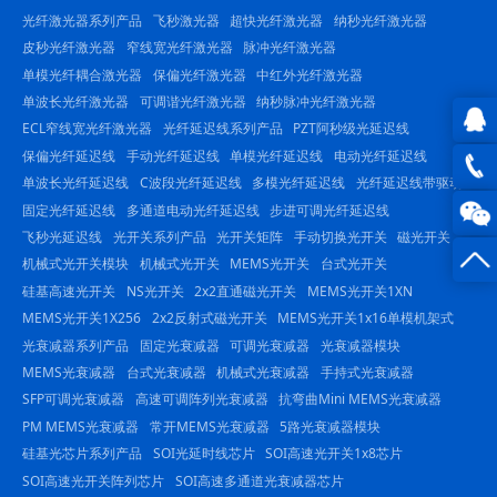
光纤激光器系列产品
飞秒激光器
超快光纤激光器
纳秒光纤激光器
皮秒光纤激光器
窄线宽光纤激光器
脉冲光纤激光器
单模光纤耦合激光器
保偏光纤激光器
中红外光纤激光器
单波长光纤激光器
可调谐光纤激光器
纳秒脉冲光纤激光器
ECL窄线宽光纤激光器
光纤延迟线系列产品
PZT阿秒级光延迟线
保偏光纤延迟线
手动光纤延迟线
单模光纤延迟线
电动光纤延迟线
QQ在
单波长光纤延迟线
C波段光纤延迟线
多模光纤延迟线
光纤延迟线带驱动
线咨
0816
固定光纤延迟线
多通道电动光纤延迟线
步进可调光纤延迟线
飞秒光延迟线
光开关系列产品
光开关矩阵
手动切换光开关
磁光开关
询
-
机械式光开关模块
机械式光开关
MEMS光开关
台式光开关
硅基高速光开关
NS光开关
2x2直通磁光开关
MEMS光开关1XN
23844
MEMS光开关1X256
2x2反射式磁光开关
MEMS光开关1x16单模机架式
光衰减器系列产品
固定光衰减器
可调光衰减器
光衰减器模块
MEMS光衰减器
台式光衰减器
机械式光衰减器
手持式光衰减器
SFP可调光衰减器
高速可调阵列光衰减器
抗弯曲Mini MEMS光衰减器
PM MEMS光衰减器
常开MEMS光衰减器
5路光衰减器模块
硅基光芯片系列产品
SOI光延时线芯片
SOI高速光开关1x8芯片
SOI高速光开关阵列芯片
SOI高速多通道光衰减器芯片