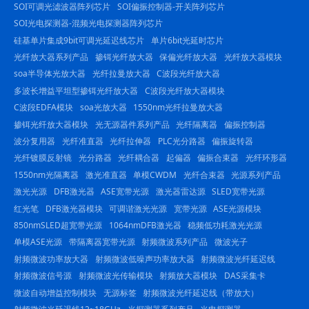
SOI可调光滤波器阵列芯片
SOI偏振控制器-开关阵列芯片
SOI光电探测器-混频光电探测器阵列芯片
硅基单片集成9bit可调光延迟线芯片
单片6bit光延时芯片
光纤放大器系列产品
掺铒光纤放大器
保偏光纤放大器
光纤放大器模块
soa半导体光放大器
光纤拉曼放大器
C波段光纤放大器
多波长增益平坦型掺铒光纤放大器
C波段光纤放大器模块
C波段EDFA模块
soa光放大器
1550nm光纤拉曼放大器
掺铒光纤放大器模块
光无源器件系列产品
光纤隔离器
偏振控制器
波分复用器
光纤准直器
光纤拉伸器
PLC光分路器
偏振旋转器
光纤镀膜反射镜
光分路器
光纤耦合器
起偏器
偏振合束器
光纤环形器
1550nm光隔离器
激光准直器
单模CWDM
光纤合束器
光源系列产品
激光光源
DFB激光器
ASE宽带光源
激光器雷达源
SLED宽带光源
红光笔
DFB激光器模块
可调谐激光光源
宽带光源
ASE光源模块
850nmSLED超宽带光源
1064nmDFB激光器
稳频低功耗激光光源
单模ASE光源
带隔离器宽带光源
射频微波系列产品
微波光子
射频微波功率放大器
射频微波低噪声功率放大器
射频微波光纤延迟线
射频微波信号源
射频微波光传输模块
射频放大器模块
DAS采集卡
微波自动增益控制模块
无源标签
射频微波光纤延迟线（带放大）