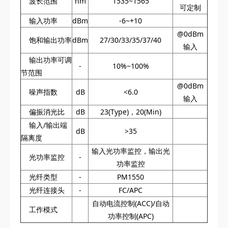
波长范围
nm
1535~1565
可定制
输入功率
dBm
-6~+10
@0dBm
饱和输出功率
dBm
27/30/33/35/37/40
输入
输出功率可调
-
10%~100%
节范围
@0dBm
噪声指数
dB
<6.0
输入
偏振消光比
dB
23(Type)，20(Min)
输入/输出端
dB
>35
隔离度
输入光功率监控，输出光
光功率监控
-
功率监控
光纤类型
-
PM1550
光纤连接头
-
FC/APC
自动电流控制(ACC)/自动
工作模式
功率控制(APC)