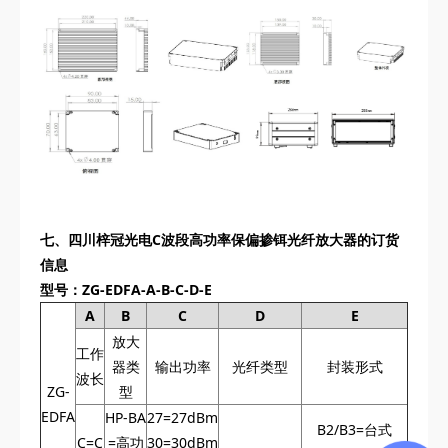
七、
四川梓冠光电
C波段高功率保偏掺铒光纤放大器的订货
信息
型号：ZG-EDFA‌-A-B-C-D-E
A
B
C
D
E
放大
工作
器类
输出功率
光纤类型
封装形式
波长
ZG-
型
EDFA‌
HP-BA
27=27dBm
B2/B3=台式
C=C
=高功
30=30dBm