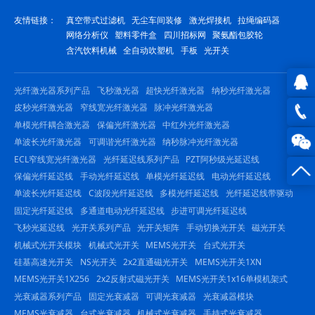
友情链接：
真空带式过滤机
无尘车间装修
激光焊接机
拉绳编码器
网络分析仪
塑料零件盒
四川招标网
聚氨酯包胶轮
含汽饮料机械
全自动吹塑机
手板
光开关
光纤激光器系列产品
飞秒激光器
超快光纤激光器
纳秒光纤激光器
皮秒光纤激光器
窄线宽光纤激光器
脉冲光纤激光器
QQ在
单模光纤耦合激光器
保偏光纤激光器
中红外光纤激光器
线咨
0816
单波长光纤激光器
可调谐光纤激光器
纳秒脉冲光纤激光器
ECL窄线宽光纤激光器
光纤延迟线系列产品
PZT阿秒级光延迟线
询
-
保偏光纤延迟线
手动光纤延迟线
单模光纤延迟线
电动光纤延迟线
单波长光纤延迟线
C波段光纤延迟线
多模光纤延迟线
光纤延迟线带驱动
23844
固定光纤延迟线
多通道电动光纤延迟线
步进可调光纤延迟线
飞秒光延迟线
光开关系列产品
光开关矩阵
手动切换光开关
磁光开关
机械式光开关模块
机械式光开关
MEMS光开关
台式光开关
硅基高速光开关
NS光开关
2x2直通磁光开关
MEMS光开关1XN
MEMS光开关1X256
2x2反射式磁光开关
MEMS光开关1x16单模机架式
光衰减器系列产品
固定光衰减器
可调光衰减器
光衰减器模块
MEMS光衰减器
台式光衰减器
机械式光衰减器
手持式光衰减器