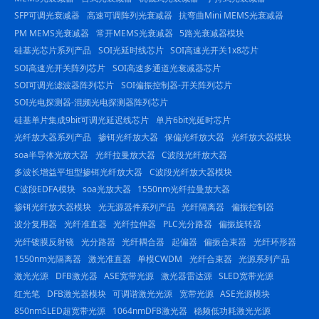
SFP可调光衰减器
高速可调阵列光衰减器
抗弯曲Mini MEMS光衰减器
PM MEMS光衰减器
常开MEMS光衰减器
5路光衰减器模块
硅基光芯片系列产品
SOI光延时线芯片
SOI高速光开关1x8芯片
SOI高速光开关阵列芯片
SOI高速多通道光衰减器芯片
SOI可调光滤波器阵列芯片
SOI偏振控制器-开关阵列芯片
SOI光电探测器-混频光电探测器阵列芯片
硅基单片集成9bit可调光延迟线芯片
单片6bit光延时芯片
光纤放大器系列产品
掺铒光纤放大器
保偏光纤放大器
光纤放大器模块
soa半导体光放大器
光纤拉曼放大器
C波段光纤放大器
多波长增益平坦型掺铒光纤放大器
C波段光纤放大器模块
C波段EDFA模块
soa光放大器
1550nm光纤拉曼放大器
掺铒光纤放大器模块
光无源器件系列产品
光纤隔离器
偏振控制器
波分复用器
光纤准直器
光纤拉伸器
PLC光分路器
偏振旋转器
光纤镀膜反射镜
光分路器
光纤耦合器
起偏器
偏振合束器
光纤环形器
1550nm光隔离器
激光准直器
单模CWDM
光纤合束器
光源系列产品
激光光源
DFB激光器
ASE宽带光源
激光器雷达源
SLED宽带光源
红光笔
DFB激光器模块
可调谐激光光源
宽带光源
ASE光源模块
850nmSLED超宽带光源
1064nmDFB激光器
稳频低功耗激光光源