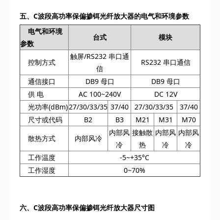
五、C波段高功率保偏掺铒光纤放大器的电气和环境参数
电气和环境
台式
模块
参数
触屏/RS232 串口通
控制方式
RS232 串口通信
信
通信接口
DB9 母口
DB9 母口
供 电
AC 100~240V
DC 12V
光功率(dBm)
27/30/33/35
37/40
27/30/33/35
37/40
尺寸或代码
B2
B3
M21
M31
M70
内部风
接触散
内部风
内部风
散热方式
内部风冷
冷
热
冷
冷
工作温度
-5~+35°C
工作湿度
0~70%
六、
C波段高功率保偏掺铒光纤放大器尺寸图