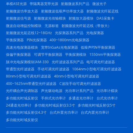
单模ASE光源
带隔离器宽带光源
射频微波系列产品
微波光子
射频微波功率放大器
射频微波低噪声功率放大器
射频微波光纤延迟线
射频微波信号源
射频微波光传输模块
射频放大器模块
DAS采集卡
微波自动增益控制模块
无源标签
射频微波光纤延迟线（带放大）
射频微波光延迟线12~18GHz
光探测器系列产品
光电探测器
平衡探测器
PIN光探测器
400~1800nm光电探测器
高速光电探测器模块
宽带InGaAs光电探测器
低噪声PIN平衡探测器
保偏平衡探测器
可调节平衡探测器
平衡探测模块
1550nm平衡探测器
脉冲光电探测模块IAM-330
光纤滤波器系列产品
电可调光纤滤波器
带通型光纤滤波器
手动可调光纤滤波器
1064nm小型电可调光纤滤波器
80nm小型电可调光纤滤波器
40nm小型电可调光纤滤波器
400~1625nm带通型光纤滤波器
C波段手动可调光纤滤波器
光纤耦合声光调制器
声光驱动电源
光功率计系列产品
光功率计模块
多功能光时域反射仪
手持式光功率计
多通道光功率计
台式光功率计
24通道光功率计
多功能光时域反射仪3.5寸
多功能光时域反射仪5寸
多功能光时域反射仪4.3寸
台式外置光功率计
台式内置光功率计
多功能光时域反射仪