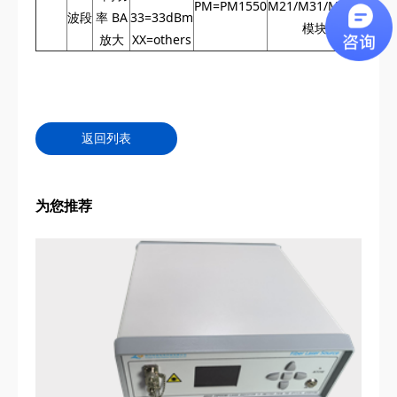
PM=PM1550
M21/M31/M70=
波段
率 BA
33=33dBm
模块
放大
XX=others
返回列表
为您推荐