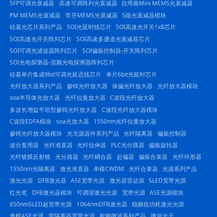
SFP可调光衰减器
高速可调阵列光衰减器
抗弯曲Mini MEMS光衰减器
PM MEMS光衰减器
常开MEMS光衰减器
5路光衰减器模块
硅基光芯片系列产品
SOI光延时线芯片
SOI高速光开关1x8芯片
SOI高速光开关阵列芯片
SOI高速多通道光衰减器芯片
SOI可调光滤波器阵列芯片
SOI偏振控制器-开关阵列芯片
SOI光电探测器-混频光电探测器阵列芯片
硅基单片集成9bit可调光延迟线芯片
单片6bit光延时芯片
光纤放大器系列产品
掺铒光纤放大器
保偏光纤放大器
光纤放大器模块
soa半导体光放大器
光纤拉曼放大器
C波段光纤放大器
多波长增益平坦型掺铒光纤放大器
C波段光纤放大器模块
C波段EDFA模块
soa光放大器
1550nm光纤拉曼放大器
掺铒光纤放大器模块
光无源器件系列产品
光纤隔离器
偏振控制器
波分复用器
光纤准直器
光纤拉伸器
PLC光分路器
偏振旋转器
光纤镀膜反射镜
光分路器
光纤耦合器
起偏器
偏振合束器
光纤环形器
1550nm光隔离器
激光准直器
单模CWDM
光纤合束器
光源系列产品
激光光源
DFB激光器
ASE宽带光源
激光器雷达源
SLED宽带光源
红光笔
DFB激光器模块
可调谐激光光源
宽带光源
ASE光源模块
850nmSLED超宽带光源
1064nmDFB激光器
稳频低功耗激光光源
单模ASE光源
带隔离器宽带光源
射频微波系列产品
微波光子