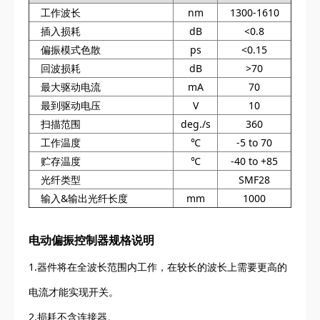
工作波长
nm
1300-1610
插入损耗
dB
<0.8
偏振模式色散
ps
<0.15
回波损耗
dB
>70
最大驱动电流
mA
70
最到驱动电压
V
10
扫描范围
deg./s
360
工作温度
℃
-5 to 70
贮存温度
℃
-40 to +85
光纤类型
SMF28
输入&输出光纤长度
mm
1000
电动偏振控制器规格说明
1.器件将在全波长范围内工作，在较长的波长上需要更高的
电流才能实现开关。
2.损耗不含连接器。