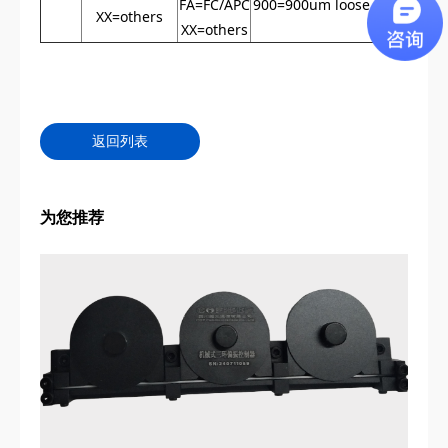
FA=FC/APC
900=900um loose tube
XX=others
XX=others
返回列表
为您推荐