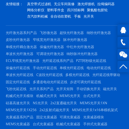
友情链接：
真空带式过滤机
无尘车间装修
激光焊接机
拉绳编码器
网络分析仪
塑料零件盒
四川招标网
聚氨酯包胶轮
含汽饮料机械
全自动吹塑机
手板
光开关
光纤激光器系列产品
飞秒激光器
超快光纤激光器
纳秒光纤激光器
皮秒光纤激光器
窄线宽光纤激光器
脉冲光纤激光器
QQ在
单模光纤耦合激光器
保偏光纤激光器
中红外光纤激光器
线咨
0816
单波长光纤激光器
可调谐光纤激光器
纳秒脉冲光纤激光器
ECL窄线宽光纤激光器
光纤延迟线系列产品
PZT阿秒级光延迟线
询
-
保偏光纤延迟线
手动光纤延迟线
单模光纤延迟线
电动光纤延迟线
单波长光纤延迟线
C波段光纤延迟线
多模光纤延迟线
光纤延迟线带驱动
23844
固定光纤延迟线
多通道电动光纤延迟线
步进可调光纤延迟线
飞秒光延迟线
光开关系列产品
光开关矩阵
手动切换光开关
磁光开关
机械式光开关模块
机械式光开关
MEMS光开关
台式光开关
硅基高速光开关
NS光开关
2x2直通磁光开关
MEMS光开关1XN
MEMS光开关1X256
2x2反射式磁光开关
MEMS光开关1x16单模机架式
光衰减器系列产品
固定光衰减器
可调光衰减器
光衰减器模块
MEMS光衰减器
台式光衰减器
机械式光衰减器
手持式光衰减器