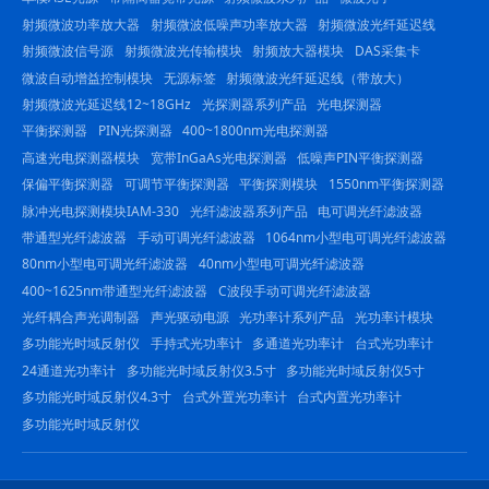
射频微波功率放大器
射频微波低噪声功率放大器
射频微波光纤延迟线
射频微波信号源
射频微波光传输模块
射频放大器模块
DAS采集卡
微波自动增益控制模块
无源标签
射频微波光纤延迟线（带放大）
射频微波光延迟线12~18GHz
光探测器系列产品
光电探测器
平衡探测器
PIN光探测器
400~1800nm光电探测器
高速光电探测器模块
宽带InGaAs光电探测器
低噪声PIN平衡探测器
保偏平衡探测器
可调节平衡探测器
平衡探测模块
1550nm平衡探测器
脉冲光电探测模块IAM-330
光纤滤波器系列产品
电可调光纤滤波器
带通型光纤滤波器
手动可调光纤滤波器
1064nm小型电可调光纤滤波器
80nm小型电可调光纤滤波器
40nm小型电可调光纤滤波器
400~1625nm带通型光纤滤波器
C波段手动可调光纤滤波器
光纤耦合声光调制器
声光驱动电源
光功率计系列产品
光功率计模块
多功能光时域反射仪
手持式光功率计
多通道光功率计
台式光功率计
24通道光功率计
多功能光时域反射仪3.5寸
多功能光时域反射仪5寸
多功能光时域反射仪4.3寸
台式外置光功率计
台式内置光功率计
多功能光时域反射仪